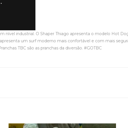
um nível industrial. O Shaper Thiago apresenta o modelo Hot D
 apresenta um surf moderno mais confortável e com mais segura
as Pranchas TBC são as pranchas da diversão. #GOTBC