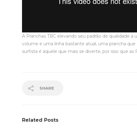
A Pranchas TBC elevando seu padrão de qualidade a 
volume e uma linha bastante atual, uma prancha que
surfista é aquele que mais se diverte, por isso que 
SHARE
Related Posts