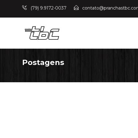
(79) 9.9172-0037
contato@pranchastbc.co
Postagens