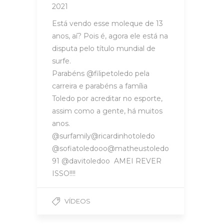
2021
Está vendo esse moleque de 13
anos, aí? Pois é, agora ele está na
disputa pelo título mundial de
surfe.
Parabéns @filipetoledo pela
carreira e parabéns a família
Toledo por acreditar no esporte,
assim como a gente, há muitos
anos.
@surfamily@ricardinhotoledo
@sofiatoledooo@matheustoledo
91 @davitoledoo AMEI REVER
ISSO!!!!
VÍDEOS