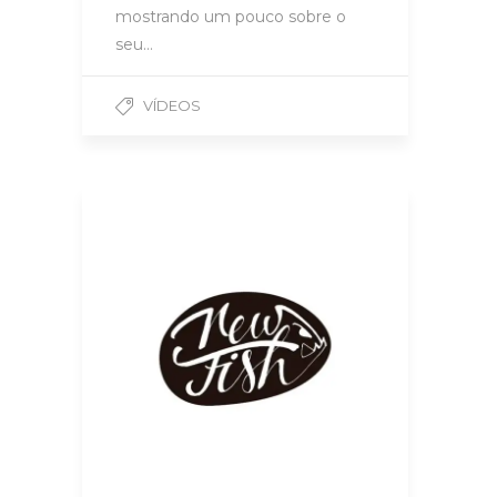
mostrando um pouco sobre o
seu…
VÍDEOS