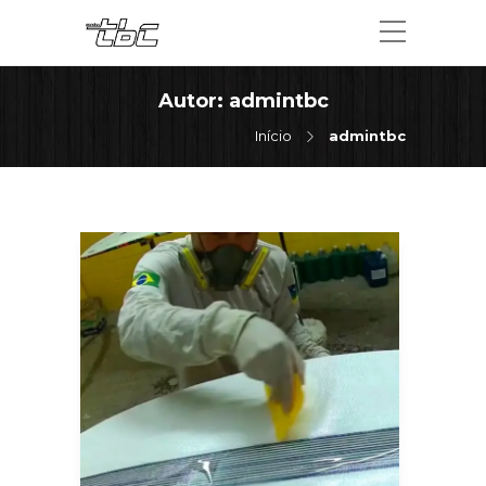
Autor:
admintbc
Início
admintbc