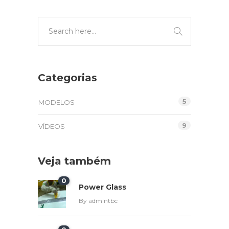
Categorias
5
MODELOS
9
VÍDEOS
Veja também
0
Power Glass
By
admintbc