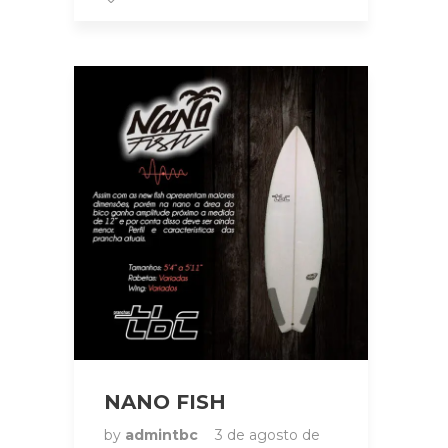
NANO FISH
by
admintbc
3 de agosto de